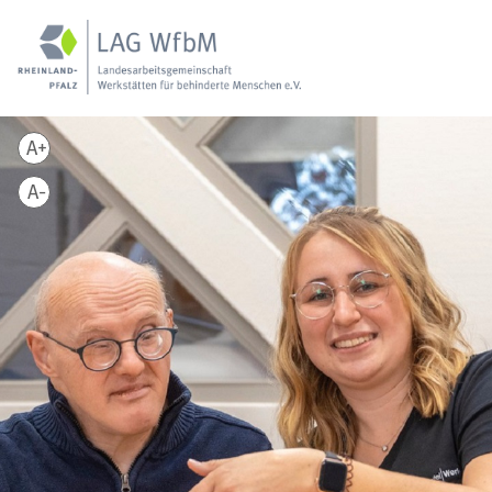
A+
A-