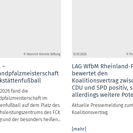
© Heinrich Kimmle Stiftung
12.05.2026
© Pi
 –
LAG WfbM Rheinland-P
andpfalzmeisterschaft
bewertet den
kstättenfußball
Koalitionsvertrag zwi
CDU und SPD positiv, s
2026 fand die
allerdings weitere Pot
dpfalzmeisterschaft im
tenfußball auf dem Platz des
Aktuelle Pressemeldung zu
sleistungszentrums des FCK
Koalitionsvertrag.
fgrund der besonders heißen...
[mehr]