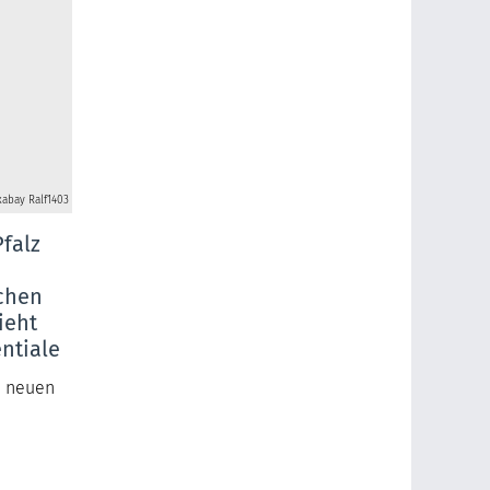
xabay Ralf1403
falz
schen
ieht
entiale
m neuen