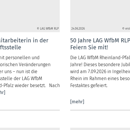
© LAG WfbM RLP
24.06.2026
© ers
tarbeiterin in der
50 Jahre LAG WfbM RLP
tsstelle
Feiern Sie mit!
mit personellen und
Die LAG WfbM Rheinland-Pfal
torischen Veränderungen
Jahre! Dieses besondere Jub
er uns – nun ist die
wird am 7.09.2026 in Ingelh
sstelle der LAG WfbM
Rhein im Rahmen eines bes
d-Pfalz wieder besetzt. Nach
Festaktes gefeiert.
hr]
[mehr]