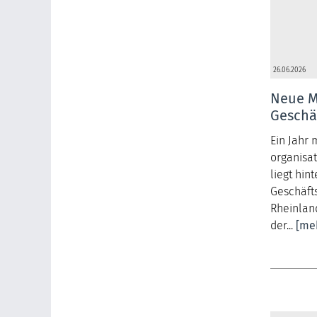
26.06.2026
Neue Mi
Geschäf
Ein Jahr 
organisa
liegt hint
Geschäft
Rheinlan
der...
[me