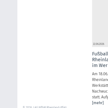
22.06.2026
Fußball
Rheinl
im Wer
Am 18.06.
Rheinlan
Werkstät
Nachwuch
statt. Au
[mehr]
© 2026, LAG WfbM Rheinland-Pfalz