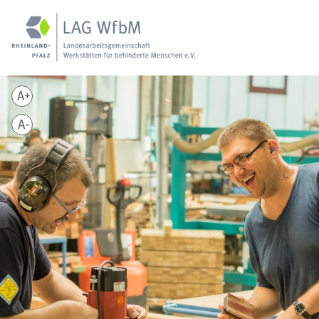
A+
A-