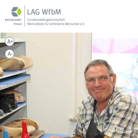
A+
A-