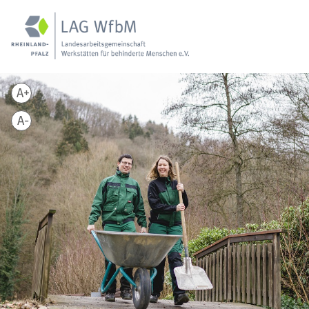
A+
A-