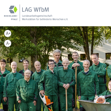
A+
A-