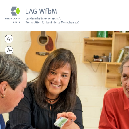
A+
A-