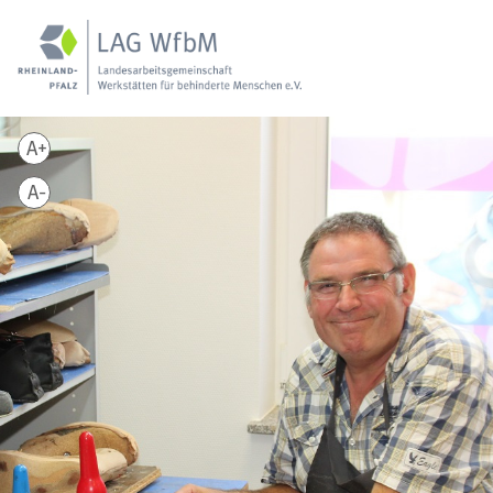
A+
A-