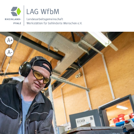
A+
A-