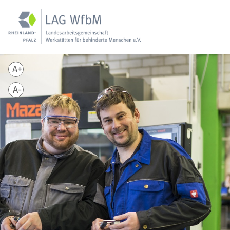
A+
A-